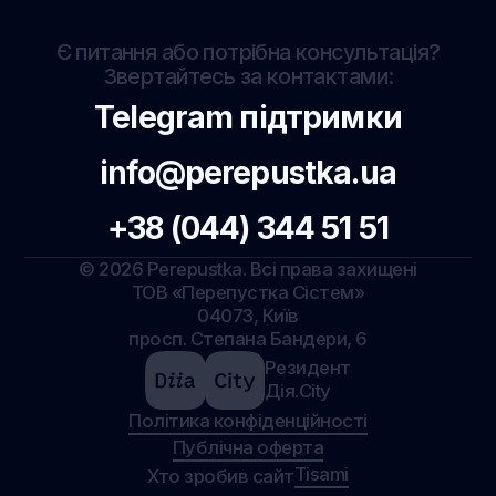
Є питання або потрібна консультація?
Звертайтесь за контактами:
Telegram підтримки
info@perepustka.ua
+38 (044) 344 51 51
©
2026
Perepustka. Всі права захищені
ТОВ «Перепустка Сістем»
04073, Київ
просп. Степана Бандери, 6
Резидент
Дія.City
Політика конфіденційності
Публічна оферта
Tisami
Хто зробив сайт