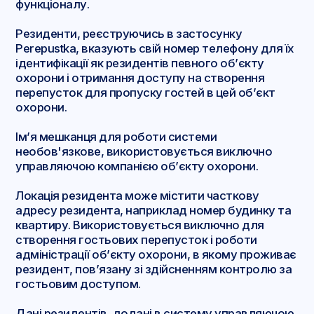
функціоналу.
Резиденти, реєструючись в застосунку
Perepustka, вказують свій номер телефону для їх
ідентифікації як резидентів певного об’єкту
охорони і отримання доступу на створення
перепусток для пропуску гостей в цей об’єкт
охорони.
Ім’я мешканця для роботи системи
необов'язкове, використовується виключно
управляючою компанією об’єкту охорони.
Локація резидента може містити часткову
адресу резидента, наприклад номер будинку та
квартиру. Використовується виключно для
створення гостьових перепусток і роботи
адміністрації об’єкту охорони, в якому проживає
резидент, пов’язану зі здійсненням контролю за
гостьовим доступом.
Дані резидентів, додані в систему управляючою