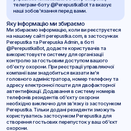
телеграм-боту @PerepustkaBot та вказує
наші зобов'язання перед вами.
Яку інформацію ми збираємо
Ми збираємо інформацію, коли ви реєструєтеся
на нашому сайті perepustka.com, в застосунках
Perepustka та Perepuska Admin, в боті
@PerepustkaBot, додаєте користувачів та
використовуєте систему для організації
контролю за гостьовим доступом вашого
об’єкту охорони. При реєстрації управляючої
компанії вам знадобиться вказати ім'я
головного адміністратора, номер телефону та
адресу електронної пошти для двофакторної
автентифікації. Додавання в систему номерів
телефонів резидентів об’єкту охорони
необхідно виключно для зв’язку із застосунком
Perepustka. Тільки додані резиденти зможуть
користуватись застосунком Perepustka для
створення гостьових перепусток у ваш об’єкт
охорони.